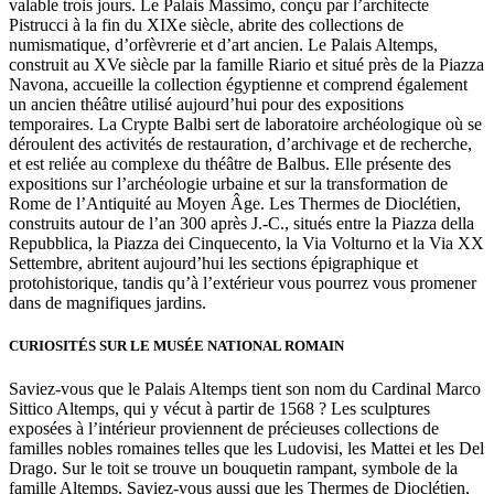
valable trois jours. Le Palais Massimo, conçu par l’architecte
Pistrucci à la fin du XIXe siècle, abrite des collections de
numismatique, d’orfèvrerie et d’art ancien. Le Palais Altemps,
construit au XVe siècle par la famille Riario et situé près de la Piazza
Navona, accueille la collection égyptienne et comprend également
un ancien théâtre utilisé aujourd’hui pour des expositions
temporaires. La Crypte Balbi sert de laboratoire archéologique où se
déroulent des activités de restauration, d’archivage et de recherche,
et est reliée au complexe du théâtre de Balbus. Elle présente des
expositions sur l’archéologie urbaine et sur la transformation de
Rome de l’Antiquité au Moyen Âge. Les Thermes de Dioclétien,
construits autour de l’an 300 après J.-C., situés entre la Piazza della
Repubblica, la Piazza dei Cinquecento, la Via Volturno et la Via XX
Settembre, abritent aujourd’hui les sections épigraphique et
protohistorique, tandis qu’à l’extérieur vous pourrez vous promener
dans de magnifiques jardins.
CURIOSITÉS SUR LE MUSÉE NATIONAL ROMAIN
Saviez-vous que le Palais Altemps tient son nom du Cardinal Marco
Sittico Altemps, qui y vécut à partir de 1568 ? Les sculptures
exposées à l’intérieur proviennent de précieuses collections de
familles nobles romaines telles que les Ludovisi, les Mattei et les Del
Drago. Sur le toit se trouve un bouquetin rampant, symbole de la
famille Altemps. Saviez-vous aussi que les Thermes de Dioclétien,