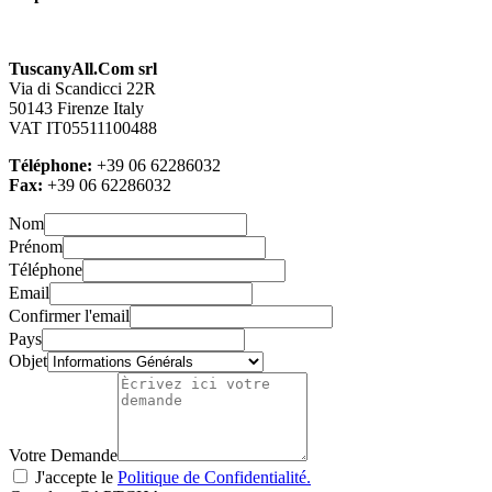
TuscanyAll.Com srl
Via di Scandicci 22R
50143 Firenze Italy
VAT IT05511100488
Téléphone:
+39 06 62286032
Fax:
+39 06 62286032
Nom
Prénom
Téléphone
Email
Confirmer l'email
Pays
Objet
Votre Demande
J'accepte le
Politique de Confidentialité.