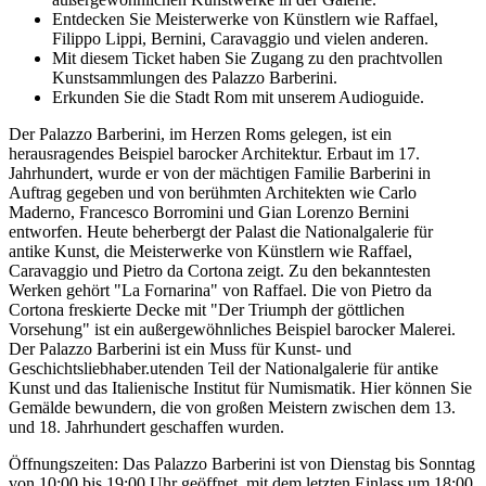
Entdecken Sie Meisterwerke von Künstlern wie Raffael,
Filippo Lippi, Bernini, Caravaggio und vielen anderen.
Mit diesem Ticket haben Sie Zugang zu den prachtvollen
Kunstsammlungen des Palazzo Barberini.
Erkunden Sie die Stadt Rom mit unserem Audioguide.
Der Palazzo Barberini, im Herzen Roms gelegen, ist ein
herausragendes Beispiel barocker Architektur. Erbaut im 17.
Jahrhundert, wurde er von der mächtigen Familie Barberini in
Auftrag gegeben und von berühmten Architekten wie Carlo
Maderno, Francesco Borromini und Gian Lorenzo Bernini
entworfen. Heute beherbergt der Palast die Nationalgalerie für
antike Kunst, die Meisterwerke von Künstlern wie Raffael,
Caravaggio und Pietro da Cortona zeigt. Zu den bekanntesten
Werken gehört "La Fornarina" von Raffael. Die von Pietro da
Cortona freskierte Decke mit "Der Triumph der göttlichen
Vorsehung" ist ein außergewöhnliches Beispiel barocker Malerei.
Der Palazzo Barberini ist ein Muss für Kunst- und
Geschichtsliebhaber.utenden Teil der Nationalgalerie für antike
Kunst und das Italienische Institut für Numismatik. Hier können Sie
Gemälde bewundern, die von großen Meistern zwischen dem 13.
und 18. Jahrhundert geschaffen wurden.
Öffnungszeiten: Das Palazzo Barberini ist von Dienstag bis Sonntag
von 10:00 bis 19:00 Uhr geöffnet, mit dem letzten Einlass um 18:00