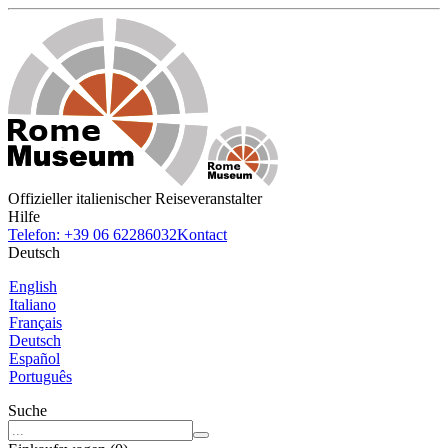
Offizieller italienischer Reiseveranstalter
Hilfe
Telefon: +39 06 62286032
Kontact
Deutsch
English
Italiano
Français
Deutsch
Español
Português
Suche