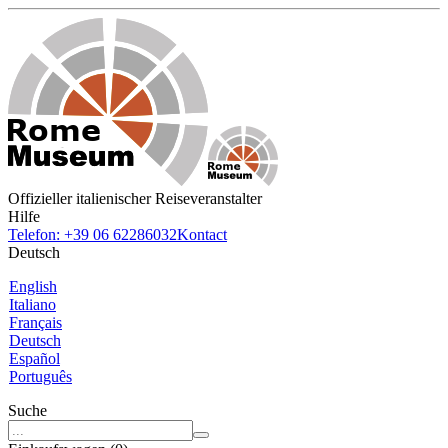
Offizieller italienischer Reiseveranstalter
Hilfe
Telefon: +39 06 62286032
Kontact
Deutsch
English
Italiano
Français
Deutsch
Español
Português
Suche