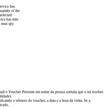
ervice has
antity of the
 selected
vice has min
d max qty:
mail o Voucher Presente em nome da pessoa sortuda que o irá receber.
ilidade).
dicando o número do voucher, a data e a hora da visita. Se a
icado.