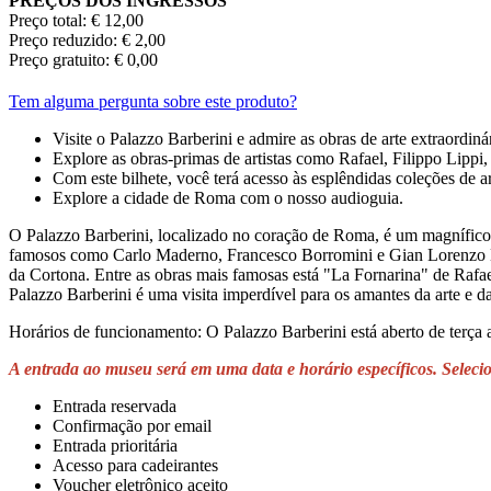
PREÇOS DOS INGRESSOS
Preço total: € 12,00
Preço reduzido: € 2,00
Preço gratuito: € 0,00
Tem alguma pergunta sobre este produto?
Visite o Palazzo Barberini e admire as obras de arte extraordinár
Explore as obras-primas de artistas como Rafael, Filippo Lippi,
Com este bilhete, você terá acesso às esplêndidas coleções de a
Explore a cidade de Roma com o nosso audioguia.
O Palazzo Barberini, localizado no coração de Roma, é um magnífico 
famosos como Carlo Maderno, Francesco Borromini e Gian Lorenzo Bern
da Cortona. Entre as obras mais famosas está "La Fornarina" de Rafae
Palazzo Barberini é uma visita imperdível para os amantes da arte e da
Horários de funcionamento: O Palazzo Barberini está aberto de terça
A entrada ao museu será em uma data e horário específicos. Selecio
Entrada reservada
Confirmação por email
Entrada prioritária
Acesso para cadeirantes
Voucher eletrônico aceito