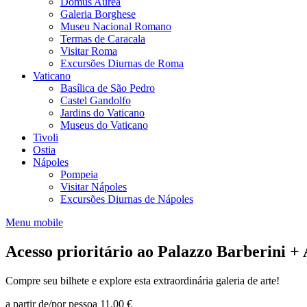
Domus Aurea
Galeria Borghese
Museu Nacional Romano
Termas de Caracala
Visitar Roma
Excursões Diurnas de Roma
Vaticano
Basílica de São Pedro
Castel Gandolfo
Jardins do Vaticano
Museus do Vaticano
Tivoli
Ostia
Nápoles
Pompeia
Visitar Nápoles
Excursões Diurnas de Nápoles
Menu mobile
Acesso prioritário ao Palazzo Barberini 
Compre seu bilhete e explore esta extraordinária galeria de arte!
a partir de/por pessoa
11.00 €