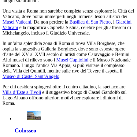
luoghi straordinari.
Una visita a Roma non sarebbe completa senza esplorare la Città del
Vaticano, dove potrai immergerti negli immensi tesori artistici dei
Musei Vaticani
. Da non perdere la
Basilica di San Pietro
, i
Giardini
Vaticani
e la magnifica Cappella Sistina, celebre per gli affreschi di
Michelangelo, incluso il Giudizio Universale.
In un’altra splendida zona di Roma si trova Villa Borghese, che
ospita la suggestiva Galleria Borghese, dove sono esposte opere
d’arte del XV al XVII secolo di artisti come Caravaggio e Bernini.
Altri musei di rilievo sono i
Musei Capitolini
e il Museo Nazionale
Romano. Lungo l’antica Via Appia, si può visitare il complesso
della Villa dei Quintili, mentre sulle rive del Tevere ti aspetta il
Museo di Castel Sant’Angelo
.
Per chi desidera spingersi oltre il centro cittadino, la spettacolare
Villa d’Este a Tivoli
e il suggestivo borgo di Castel Gandolfo sul
Lago Albano offrono ulteriori motivi per esplorare i dintorni di
Roma.
Colosseo