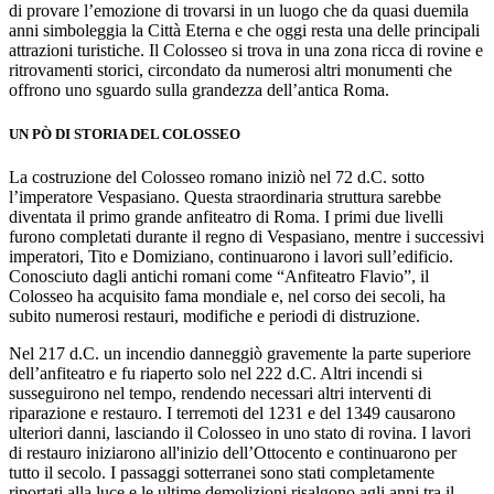
di provare l’emozione di trovarsi in un luogo che da quasi duemila
anni simboleggia la Città Eterna e che oggi resta una delle principali
attrazioni turistiche. Il Colosseo si trova in una zona ricca di rovine e
ritrovamenti storici, circondato da numerosi altri monumenti che
offrono uno sguardo sulla grandezza dell’antica Roma.
UN PÒ DI STORIA DEL COLOSSEO
La costruzione del Colosseo romano iniziò nel 72 d.C. sotto
l’imperatore Vespasiano. Questa straordinaria struttura sarebbe
diventata il primo grande anfiteatro di Roma. I primi due livelli
furono completati durante il regno di Vespasiano, mentre i successivi
imperatori, Tito e Domiziano, continuarono i lavori sull’edificio.
Conosciuto dagli antichi romani come “Anfiteatro Flavio”, il
Colosseo ha acquisito fama mondiale e, nel corso dei secoli, ha
subito numerosi restauri, modifiche e periodi di distruzione.
Nel 217 d.C. un incendio danneggiò gravemente la parte superiore
dell’anfiteatro e fu riaperto solo nel 222 d.C. Altri incendi si
susseguirono nel tempo, rendendo necessari altri interventi di
riparazione e restauro. I terremoti del 1231 e del 1349 causarono
ulteriori danni, lasciando il Colosseo in uno stato di rovina. I lavori
di restauro iniziarono all'inizio dell’Ottocento e continuarono per
tutto il secolo. I passaggi sotterranei sono stati completamente
riportati alla luce e le ultime demolizioni risalgono agli anni tra il