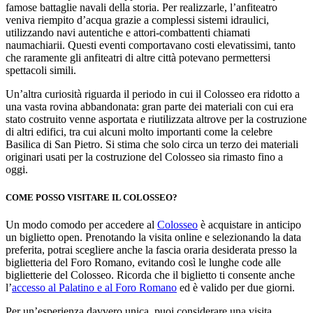
famose battaglie navali della storia. Per realizzarle, l’anfiteatro
veniva riempito d’acqua grazie a complessi sistemi idraulici,
utilizzando navi autentiche e attori-combattenti chiamati
naumachiarii. Questi eventi comportavano costi elevatissimi, tanto
che raramente gli anfiteatri di altre città potevano permettersi
spettacoli simili.
Un’altra curiosità riguarda il periodo in cui il Colosseo era ridotto a
una vasta rovina abbandonata: gran parte dei materiali con cui era
stato costruito venne asportata e riutilizzata altrove per la costruzione
di altri edifici, tra cui alcuni molto importanti come la celebre
Basilica di San Pietro. Si stima che solo circa un terzo dei materiali
originari usati per la costruzione del Colosseo sia rimasto fino a
oggi.
COME POSSO VISITARE IL COLOSSEO?
Un modo comodo per accedere al
Colosseo
è acquistare in anticipo
un biglietto open. Prenotando la visita online e selezionando la data
preferita, potrai scegliere anche la fascia oraria desiderata presso la
biglietteria del Foro Romano, evitando così le lunghe code alle
biglietterie del Colosseo. Ricorda che il biglietto ti consente anche
l’
accesso al Palatino e al Foro Romano
ed è valido per due giorni.
Per un’esperienza davvero unica, puoi considerare una visita