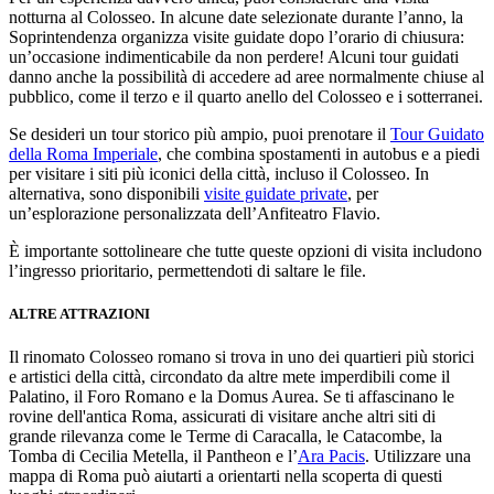
notturna al Colosseo. In alcune date selezionate durante l’anno, la
Soprintendenza organizza visite guidate dopo l’orario di chiusura:
un’occasione indimenticabile da non perdere! Alcuni tour guidati
danno anche la possibilità di accedere ad aree normalmente chiuse al
pubblico, come il terzo e il quarto anello del Colosseo e i sotterranei.
Se desideri un tour storico più ampio, puoi prenotare il
Tour Guidato
della Roma Imperiale
, che combina spostamenti in autobus e a piedi
per visitare i siti più iconici della città, incluso il Colosseo. In
alternativa, sono disponibili
visite guidate private
, per
un’esplorazione personalizzata dell’Anfiteatro Flavio.
È importante sottolineare che tutte queste opzioni di visita includono
l’ingresso prioritario, permettendoti di saltare le file.
ALTRE ATTRAZIONI
Il rinomato Colosseo romano si trova in uno dei quartieri più storici
e artistici della città, circondato da altre mete imperdibili come il
Palatino, il Foro Romano e la Domus Aurea. Se ti affascinano le
rovine dell'antica Roma, assicurati di visitare anche altri siti di
grande rilevanza come le Terme di Caracalla, le Catacombe, la
Tomba di Cecilia Metella, il Pantheon e l’
Ara Pacis
. Utilizzare una
mappa di Roma può aiutarti a orientarti nella scoperta di questi