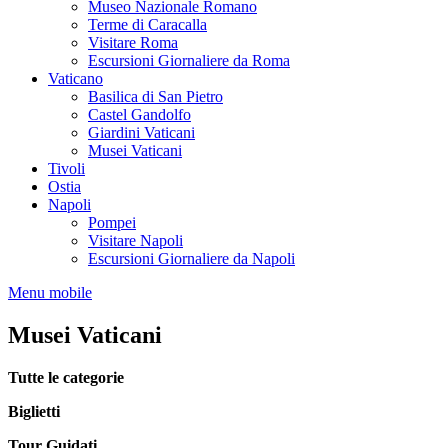
Museo Nazionale Romano
Terme di Caracalla
Visitare Roma
Escursioni Giornaliere da Roma
Vaticano
Basilica di San Pietro
Castel Gandolfo
Giardini Vaticani
Musei Vaticani
Tivoli
Ostia
Napoli
Pompei
Visitare Napoli
Escursioni Giornaliere da Napoli
Menu mobile
Musei Vaticani
Tutte le categorie
Biglietti
Tour Guidati