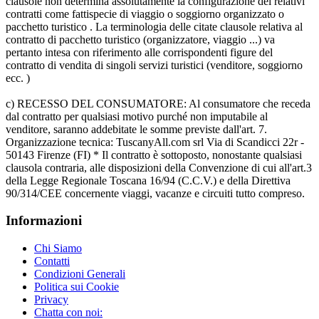
clausole non determina assolutamente la configurazione dei relativi
contratti come fattispecie di viaggio o soggiorno organizzato o
pacchetto turistico . La terminologia delle citate clausole relativa al
contratto di pacchetto turistico (organizzatore, viaggio ...) va
pertanto intesa con riferimento alle corrispondenti figure del
contratto di vendita di singoli servizi turistici (venditore, soggiorno
ecc. )
c) RECESSO DEL CONSUMATORE: Al consumatore che receda
dal contratto per qualsiasi motivo purché non imputabile al
venditore, saranno addebitate le somme previste dall'art. 7.
Organizzazione tecnica: TuscanyAll.com srl Via di Scandicci 22r -
50143 Firenze (FI) * Il contratto è sottoposto, nonostante qualsiasi
clausola contraria, alle disposizioni della Convenzione di cui all'art.3
della Legge Regionale Toscana 16/94 (C.C.V.) e della Direttiva
90/314/CEE concernente viaggi, vacanze e circuiti tutto compreso.
Informazioni
Chi Siamo
Contatti
Condizioni Generali
Politica sui Cookie
Privacy
Chatta con noi: