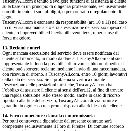
TuscanyAll.com è tenuto a svolgere funzioni di assistenza al cliente,
sulla base di un principio di diligenza professionale, esclusivamente
con riferimento ai suoi obblighi, o per contratto o regolamento di
legge.
TuscanyAll.com è esonerata da responsabilità (art. 10 e 11) nel caso
in cui vi sia una mancata o errata esecuzione del servizio dipesa dal
cliente, o imprevedibili ed inevitabili eventi terzi, o per cause di
forza maggiore.
13. Reclami e oneri
Ogni mancata esecuzione del servizio deve essere notificata dal
cliente sul momento, in modo da dare a TuscanyAll.com o al suo
rappresentante in loco la possibilità di trovare subito un rimedio. Il
cliente può sporgere reclamo mediante l'invio di una raccomandata,
con ricevuta di ritorno, a TuscanyAll.com, entro 10 giorni lavorativi
dalla data del servizio. Se il problema si verifica durante
l’esecuzione delle prestazioni turistiche, TuscanyAll.com ha
l’obbligo di assistere il cliente ai sensi dell'art.12, al fine di trovare
una rapida soluzione. Allo stesso modo, anche in caso di ricorso
riportato alla fine del servizio, TuscanyAll.com dovrà fornire e
garantire in ogni caso una pronta risposta alla richiesta del cliente.
14. Foro competente / clausola compromissoria
Per ogni controversia dipendente dal presente contratto sarà
competente esclusivamente il Foro di Firenze. Di comune accordo