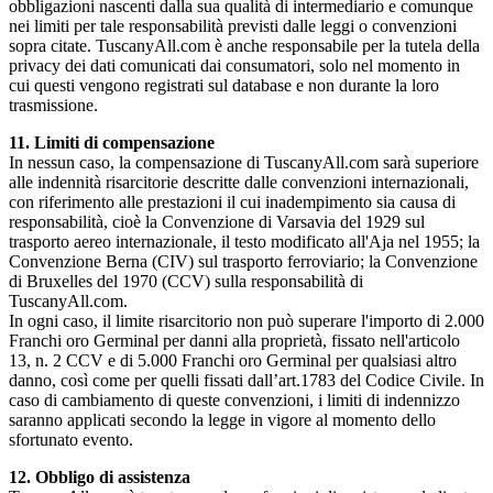
obbligazioni nascenti dalla sua qualità di intermediario e comunque
nei limiti per tale responsabilità previsti dalle leggi o convenzioni
sopra citate. TuscanyAll.com è anche responsabile per la tutela della
privacy dei dati comunicati dai consumatori, solo nel momento in
cui questi vengono registrati sul database e non durante la loro
trasmissione.
11. Limiti di compensazione
In nessun caso, la compensazione di TuscanyAll.com sarà superiore
alle indennità risarcitorie descritte dalle convenzioni internazionali,
con riferimento alle prestazioni il cui inadempimento sia causa di
responsabilità, cioè la Convenzione di Varsavia del 1929 sul
trasporto aereo internazionale, il testo modificato all'Aja nel 1955; la
Convenzione Berna (CIV) sul trasporto ferroviario; la Convenzione
di Bruxelles del 1970 (CCV) sulla responsabilità di
TuscanyAll.com.
In ogni caso, il limite risarcitorio non può superare l'importo di 2.000
Franchi oro Germinal per danni alla proprietà, fissato nell'articolo
13, n. 2 CCV e di 5.000 Franchi oro Germinal per qualsiasi altro
danno, così come per quelli fissati dall’art.1783 del Codice Civile. In
caso di cambiamento di queste convenzioni, i limiti di indennizzo
saranno applicati secondo la legge in vigore al momento dello
sfortunato evento.
12. Obbligo di assistenza