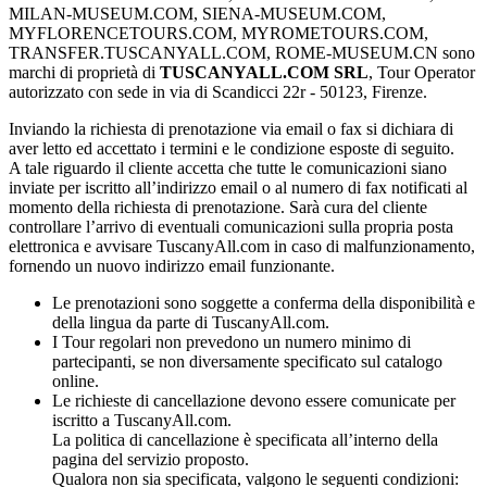
MILAN-MUSEUM.COM, SIENA-MUSEUM.COM,
MYFLORENCETOURS.COM, MYROMETOURS.COM,
TRANSFER.TUSCANYALL.COM, ROME-MUSEUM.CN sono
marchi di proprietà di
TUSCANYALL.COM SRL
, Tour Operator
autorizzato con sede in via di Scandicci 22r - 50123, Firenze.
Inviando la richiesta di prenotazione via email o fax si dichiara di
aver letto ed accettato i termini e le condizione esposte di seguito.
A tale riguardo il cliente accetta che tutte le comunicazioni siano
inviate per iscritto all’indirizzo email o al numero di fax notificati al
momento della richiesta di prenotazione. Sarà cura del cliente
controllare l’arrivo di eventuali comunicazioni sulla propria posta
elettronica e avvisare TuscanyAll.com in caso di malfunzionamento,
fornendo un nuovo indirizzo email funzionante.
Le prenotazioni sono soggette a conferma della disponibilità e
della lingua da parte di TuscanyAll.com.
I Tour regolari non prevedono un numero minimo di
partecipanti, se non diversamente specificato sul catalogo
online.
Le richieste di cancellazione devono essere comunicate per
iscritto a TuscanyAll.com.
La politica di cancellazione è specificata all’interno della
pagina del servizio proposto.
Qualora non sia specificata, valgono le seguenti condizioni: