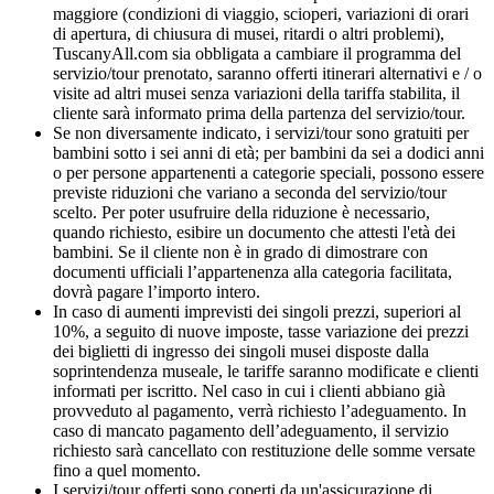
maggiore (condizioni di viaggio, scioperi, variazioni di orari
di apertura, di chiusura di musei, ritardi o altri problemi),
TuscanyAll.com sia obbligata a cambiare il programma del
servizio/tour prenotato, saranno offerti itinerari alternativi e / o
visite ad altri musei senza variazioni della tariffa stabilita, il
cliente sarà informato prima della partenza del servizio/tour.
Se non diversamente indicato, i servizi/tour sono gratuiti per
bambini sotto i sei anni di età; per bambini da sei a dodici anni
o per persone appartenenti a categorie speciali, possono essere
previste riduzioni che variano a seconda del servizio/tour
scelto. Per poter usufruire della riduzione è necessario,
quando richiesto, esibire un documento che attesti l'età dei
bambini. Se il cliente non è in grado di dimostrare con
documenti ufficiali l’appartenenza alla categoria facilitata,
dovrà pagare l’importo intero.
In caso di aumenti imprevisti dei singoli prezzi, superiori al
10%, a seguito di nuove imposte, tasse variazione dei prezzi
dei biglietti di ingresso dei singoli musei disposte dalla
soprintendenza museale, le tariffe saranno modificate e clienti
informati per iscritto. Nel caso in cui i clienti abbiano già
provveduto al pagamento, verrà richiesto l’adeguamento. In
caso di mancato pagamento dell’adeguamento, il servizio
richiesto sarà cancellato con restituzione delle somme versate
fino a quel momento.
I servizi/tour offerti sono coperti da un'assicurazione di