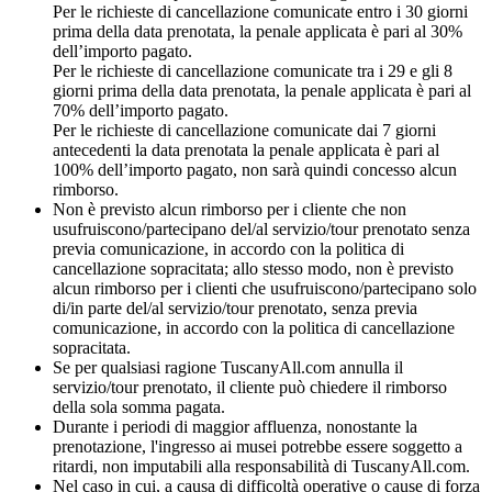
Per le richieste di cancellazione comunicate entro i 30 giorni
prima della data prenotata, la penale applicata è pari al 30%
dell’importo pagato.
Per le richieste di cancellazione comunicate tra i 29 e gli 8
giorni prima della data prenotata, la penale applicata è pari al
70% dell’importo pagato.
Per le richieste di cancellazione comunicate dai 7 giorni
antecedenti la data prenotata la penale applicata è pari al
100% dell’importo pagato, non sarà quindi concesso alcun
rimborso.
Non è previsto alcun rimborso per i cliente che non
usufruiscono/partecipano del/al servizio/tour prenotato senza
previa comunicazione, in accordo con la politica di
cancellazione sopracitata; allo stesso modo, non è previsto
alcun rimborso per i clienti che usufruiscono/partecipano solo
di/in parte del/al servizio/tour prenotato, senza previa
comunicazione, in accordo con la politica di cancellazione
sopracitata.
Se per qualsiasi ragione TuscanyAll.com annulla il
servizio/tour prenotato, il cliente può chiedere il rimborso
della sola somma pagata.
Durante i periodi di maggior affluenza, nonostante la
prenotazione, l'ingresso ai musei potrebbe essere soggetto a
ritardi, non imputabili alla responsabilità di TuscanyAll.com.
Nel caso in cui, a causa di difficoltà operative o cause di forza