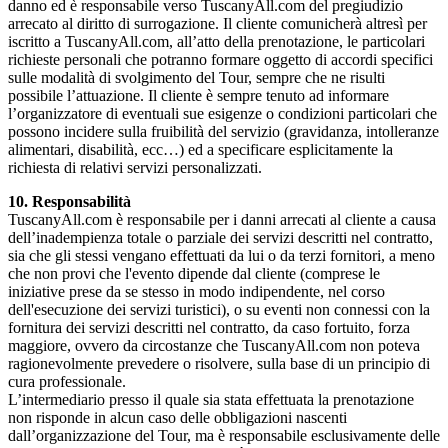
danno ed è responsabile verso TuscanyAll.com del pregiudizio
arrecato al diritto di surrogazione. Il cliente comunicherà altresì per
iscritto a TuscanyAll.com, all’atto della prenotazione, le particolari
richieste personali che potranno formare oggetto di accordi specifici
sulle modalità di svolgimento del Tour, sempre che ne risulti
possibile l’attuazione. Il cliente è sempre tenuto ad informare
l’organizzatore di eventuali sue esigenze o condizioni particolari che
possono incidere sulla fruibilità del servizio (gravidanza, intolleranze
alimentari, disabilità, ecc…) ed a specificare esplicitamente la
richiesta di relativi servizi personalizzati.
10. Responsabilità
TuscanyAll.com è responsabile per i danni arrecati al cliente a causa
dell’inadempienza totale o parziale dei servizi descritti nel contratto,
sia che gli stessi vengano effettuati da lui o da terzi fornitori, a meno
che non provi che l'evento dipende dal cliente (comprese le
iniziative prese da se stesso in modo indipendente, nel corso
dell'esecuzione dei servizi turistici), o su eventi non connessi con la
fornitura dei servizi descritti nel contratto, da caso fortuito, forza
maggiore, ovvero da circostanze che TuscanyAll.com non poteva
ragionevolmente prevedere o risolvere, sulla base di un principio di
cura professionale.
L’intermediario presso il quale sia stata effettuata la prenotazione
non risponde in alcun caso delle obbligazioni nascenti
dall’organizzazione del Tour, ma è responsabile esclusivamente delle