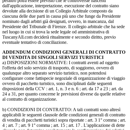
peraltro potrà essere previsto che le controversie nascenti
dall'applicazione, interpretazione, esecuzione del contratto siano
devolute alla decisione di un Collegio Arbitrale composto da
ciascuna delle due parti in causa più uno che funge da Presidente
nominato dagli arbitri già designati, ovvero, in mancanza, dal
Presidente del Tribunale di Firenze. Il collegio arbitrale che ha sede
nel luogo in cui si trova la sede legale od amministrativa di
TuscanyAll.com deciderà ritualmente e secondo diritto, previo
eventuale tentativo di conciliazione.
ADDENDUM CONDIZIONI GENERALI DI CONTRATTO
DI VENDITA DI SINGOLI SERVIZI TURISTICI
a) DISPOSIZIONI NORMATIVE: I contratti aventi ad oggetto
l'offerta del solo servizio di trasporto, di soggiorno, ovvero di
qualunque altro separato servizio turistico, non potendosi
configurare come fattispecie negoziale di organizzazione di viaggio
ovvero di pacchetto turistico, sono disciplinati dalle seguenti
disposizioni della CCV : art. 1, n. 3 e n. 6 ; art. da 17 a 23 ; art. da
24 a 31, per quanto concerne le previsioni diverse da quelle relative
al contratto di organizzazione.
b) CONDIZIONI DI CONTRATTO: A tali contratti sono altresì
applicabili le seguenti clausole delle condizioni generali di contratto
di vendita di pacchetti turistici sopra riportate : art. 3 1° comma ; art.
4 ; art. 7 ; art. 9 1° comma ; art. 15 ; art. 17 . L'applicazione di dette