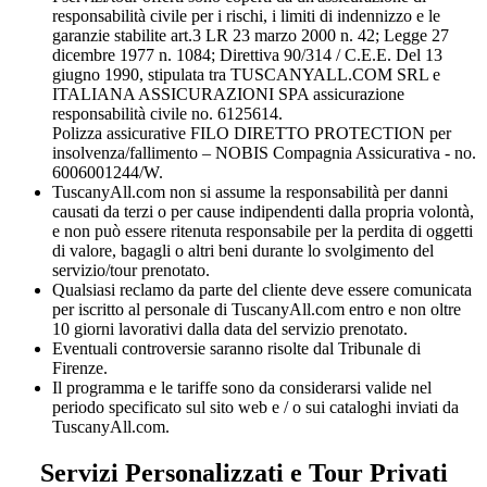
responsabilità civile per i rischi, i limiti di indennizzo e le
garanzie stabilite art.3 LR 23 marzo 2000 n. 42; Legge 27
dicembre 1977 n. 1084; Direttiva 90/314 / C.E.E. Del 13
giugno 1990, stipulata tra TUSCANYALL.COM SRL e
ITALIANA ASSICURAZIONI SPA assicurazione
responsabilità civile no. 6125614.
Polizza assicurative FILO DIRETTO PROTECTION per
insolvenza/fallimento – NOBIS Compagnia Assicurativa - no.
6006001244/W.
TuscanyAll.com non si assume la responsabilità per danni
causati da terzi o per cause indipendenti dalla propria volontà,
e non può essere ritenuta responsabile per la perdita di oggetti
di valore, bagagli o altri beni durante lo svolgimento del
servizio/tour prenotato.
Qualsiasi reclamo da parte del cliente deve essere comunicata
per iscritto al personale di TuscanyAll.com entro e non oltre
10 giorni lavorativi dalla data del servizio prenotato.
Eventuali controversie saranno risolte dal Tribunale di
Firenze.
Il programma e le tariffe sono da considerarsi valide nel
periodo specificato sul sito web e / o sui cataloghi inviati da
TuscanyAll.com.
Servizi Personalizzati e Tour Privati