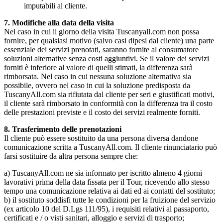
imputabili al cliente.
7. Modifiche alla data della visita
Nel caso in cui il giorno della visita Tuscanyall.com non possa
fornire, per qualsiasi motivo (salvo casi dipesi dal cliente) una parte
essenziale dei servizi prenotati, saranno fornite al consumatore
soluzioni alternative senza costi aggiuntivi. Se il valore dei servizi
forniti è inferiore al valore di quelli stimati, la differenza sarà
rimborsata. Nel caso in cui nessuna soluzione alternativa sia
possibile, ovvero nel caso in cui la soluzione predisposta da
TuscanyAll.com sia rifiutata dal cliente per seri e giustificati motivi,
il cliente sarà rimborsato in conformità con la differenza tra il costo
delle prestazioni previste e il costo dei servizi realmente forniti.
8. Trasferimento delle prenotazioni
Il cliente può essere sostituito da una persona diversa dandone
comunicazione scritta a TuscanyAll.com. Il cliente rinunciatario può
farsi sostituire da altra persona sempre che:
a) TuscanyAll.com ne sia informato per iscritto almeno 4 giorni
lavorativi prima della data fissata per il Tour, ricevendo allo stesso
tempo una comunicazione relativa ai dati ed ai contatti del sostituto;
b) il sostituto soddisfi tutte le condizioni per la fruizione del servizio
(ex articolo 10 del D.Lgs 111/95), i requisiti relativi al passaporto,
certificati e / o visti sanitari, alloggio e servizi di trasporto;