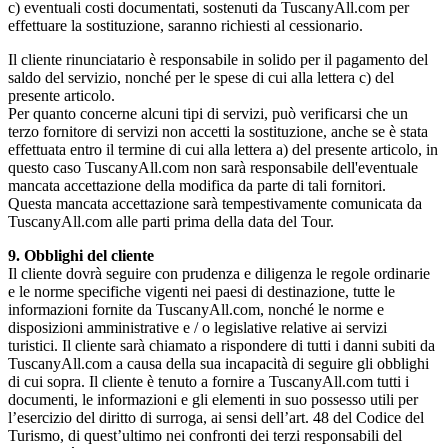
c) eventuali costi documentati, sostenuti da TuscanyAll.com per
effettuare la sostituzione, saranno richiesti al cessionario.
Il cliente rinunciatario è responsabile in solido per il pagamento del
saldo del servizio, nonché per le spese di cui alla lettera c) del
presente articolo.
Per quanto concerne alcuni tipi di servizi, può verificarsi che un
terzo fornitore di servizi non accetti la sostituzione, anche se è stata
effettuata entro il termine di cui alla lettera a) del presente articolo, in
questo caso TuscanyAll.com non sarà responsabile dell'eventuale
mancata accettazione della modifica da parte di tali fornitori.
Questa mancata accettazione sarà tempestivamente comunicata da
TuscanyAll.com alle parti prima della data del Tour.
9. Obblighi del cliente
Il cliente dovrà seguire con prudenza e diligenza le regole ordinarie
e le norme specifiche vigenti nei paesi di destinazione, tutte le
informazioni fornite da TuscanyAll.com, nonché le norme e
disposizioni amministrative e / o legislative relative ai servizi
turistici. Il cliente sarà chiamato a rispondere di tutti i danni subiti da
TuscanyAll.com a causa della sua incapacità di seguire gli obblighi
di cui sopra. Il cliente è tenuto a fornire a TuscanyAll.com tutti i
documenti, le informazioni e gli elementi in suo possesso utili per
l’esercizio del diritto di surroga, ai sensi dell’art. 48 del Codice del
Turismo, di quest’ultimo nei confronti dei terzi responsabili del