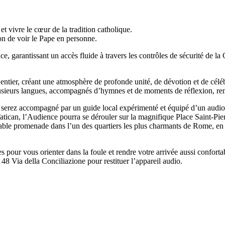
t vivre le cœur de la tradition catholique.
on de voir le Pape en personne.
 garantissant un accès fluide à travers les contrôles de sécurité de la 
ier, créant une atmosphère de profonde unité, de dévotion et de célébr
n plusieurs langues, accompagnés d’hymnes et de moments de réflexion, ren
 serez accompagné par un guide local expérimenté et équipé d’un audiog
tican, l’Audience pourra se dérouler sur la magnifique Place Saint-Pierr
gréable promenade dans l’un des quartiers les plus charmants de Rome, e
les pour vous orienter dans la foule et rendre votre arrivée aussi confo
48 Via della Conciliazione pour restituer l’appareil audio.