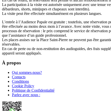
En cas de retard, la réservation sera perdue et aucun remboursement n
La participation à la visite est autorisée uniquement avec une tenue ve
débardeurs, shorts, minijupes et chapeaux sont interdits).
La visite peut être effectuée simultanément en plusieurs langues.
L’entrée à l’Audience Papale est gratuite ; toutefois, une réservation pr
être effectuée au moins deux mois à l’avance. Avec notre visite, vous
processus de réservation : le prix comprend le service de réservation 
que l’assistance d’un guide professionnel.
Les places assises sur la Place Saint-Pierre ne peuvent pas être garantie
réservables.
En cas de perte ou de non-restitution des audioguides, des frais suppl
appareil seront appliqués.
À propos
Qui sommes-nous?
Contacts
Conditions
Cookie Policy
Politique de Confidentialité
Parlez avec nous :