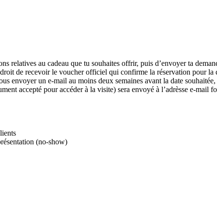
ations relatives au cadeau que tu souhaites offrir, puis d’envoyer ta de
t de recevoir le voucher officiel qui confirme la réservation pour la dat
us envoyer un e-mail au moins deux semaines avant la date souhaitée, e
ocument accepté pour accéder à la visite) sera envoyé à l’adrèsse e-mail fo
lients
présentation (no-show)