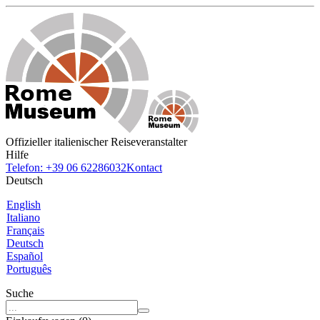
Offizieller italienischer Reiseveranstalter
Hilfe
Telefon: +39 06 62286032
Kontact
Deutsch
English
Italiano
Français
Deutsch
Español
Português
Suche