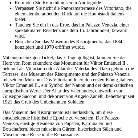
Erkunden Sie Rom mit unserem Audioguide.
Verpassen Sie nicht die Panoramaterrasse des Vittoriano, die
einen atemberaubenden Blick auf die Hauptstadt Italiens
bietet.
Tauchen Sie ein in das Erbe, das im Palazzo Venezia, einer
spektakulären Residenz aus dem 15. Jahrhundert, bewahrt
wird.
Besuchen Sie das Museum des Risorgimento, das 1884
konzipiert und 1970 eröffnet wurde.
Mit einem einzigen Ticket, das 7 Tage gültig ist, können Sie das
Herz von Rom erkunden: das Monument für Viktor Emanuel II.,
bekannt als Vittoriano oder Altar des Vaterlandes. Dazu gehören die
Terrasse, das Museum des Risorgimento und der Palazzo Venezia
mit seinem Museum. Das Vittoriano feiert den ersten König Italiens,
Viktor Emanuel II., ein Symbol der Nation und der demokratischen
europäischen Werte. Der Altar des Vaterlandes, entworfen von
Giuseppe Sacconi und dekoriert von Angelo Zanelli, beherbergt seit
1921 das Grab des Unbekannten Soldaten.
Das Museum des Risorgimento ist unerlässlich, um diese
entscheidende historische Epoche zu verstehen. Der Palazzo
Venezia, einstige Residenz von Päpsten, Kardinälen und
Botschaftern, bietet mit seinen Gärten, historischen Sälen und
Museum eine Reise in die Renaissance.