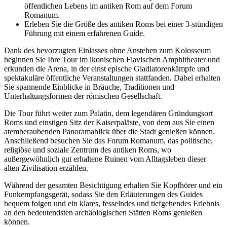
öffentlichen Lebens im antiken Rom auf dem Forum
Romanum.
Erleben Sie die Größe des antiken Roms bei einer 3-stündigen
Führung mit einem erfahrenen Guide.
Dank des bevorzugten Einlasses ohne Anstehen zum Kolosseum
beginnen Sie Ihre Tour im ikonischen Flavischen Amphitheater und
erkunden die Arena, in der einst epische Gladiatorenkämpfe und
spektakuläre öffentliche Veranstaltungen stattfanden. Dabei erhalten
Sie spannende Einblicke in Bräuche, Traditionen und
Unterhaltungsformen der römischen Gesellschaft.
Die Tour führt weiter zum Palatin, dem legendären Gründungsort
Roms und einstigen Sitz der Kaiserpaläste, von dem aus Sie einen
atemberaubenden Panoramablick über die Stadt genießen können.
Anschließend besuchen Sie das Forum Romanum, das politische,
religiöse und soziale Zentrum des antiken Roms, wo
außergewöhnlich gut erhaltene Ruinen vom Alltagsleben dieser
alten Zivilisation erzählen.
Während der gesamten Besichtigung erhalten Sie Kopfhörer und ein
Funkempfangsgerät, sodass Sie den Erläuterungen des Guides
bequem folgen und ein klares, fesselndes und tiefgehendes Erlebnis
an den bedeutendsten archäologischen Stätten Roms genießen
können.