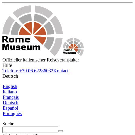
Offizieller italienischer Reiseveranstalter
Hilfe
Telefon: +39 06 62286032
Kontact
Deutsch
English
Italiano
Français
Deutsch
Español
Português
Suche