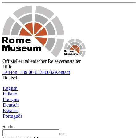
Offizieller italienischer Reiseveranstalter
Hilfe
Telefon: +39 06 62286032
Kontact
Deutsch
English
Italiano
Français
Deutsch
Español
Português
Suche