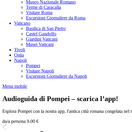
Museo Nazionale Romano
Terme di Caracalla
Visitare Roma
Escursioni Giornaliere da Roma
Vaticano
Basilica di San Pietro
Castel Gandolfo
Giardini Vaticani
Musei Vaticani
Tivoli
Ostia
Napoli
Pompei
Visitare Napoli
Escursioni Giornaliere da Napoli
Menu mobile
Audioguida di Pompei – scarica l’app!
Esplora Pompei con la nostra app, l'antica città romana congelata nel
da/a persona
9.00 €