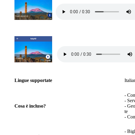
Lingue supportate
Itali
- Con
- Serv
Cosa è incluso
?
- Geo
te
- Con
- Bigl