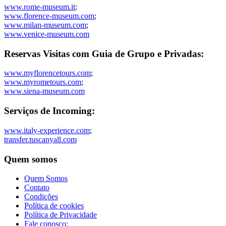
www.rome-museum.it
;
www.florence-museum.com
;
www.milan-museum.com
;
www.venice-museum.com
Reservas Visitas com Guia de Grupo e Privadas:
www.myflorencetours.com
;
www.myrometours.com
;
www.siena-museum.com
Serviços de Incoming:
www.italy-experience.com
;
transfer.tuscanyall.com
Quem somos
Quem Somos
Contato
Condições
Política de cookies
Política de Privacidade
Fale conosco: