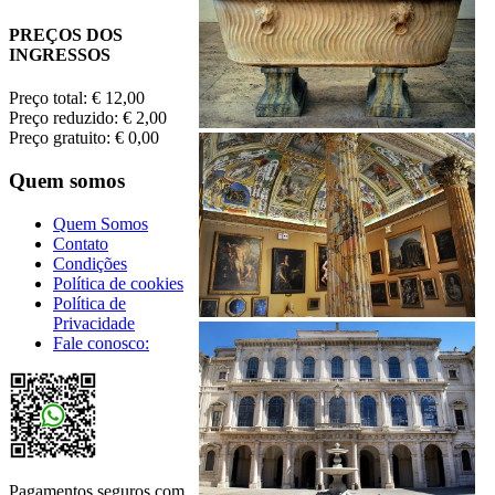
PREÇOS DOS
INGRESSOS
Preço total: € 12,00
Preço reduzido: € 2,00
Preço gratuito: € 0,00
Quem somos
Quem Somos
Contato
Condições
Política de cookies
Política de
Privacidade
Fale conosco:
Pagamentos seguros com