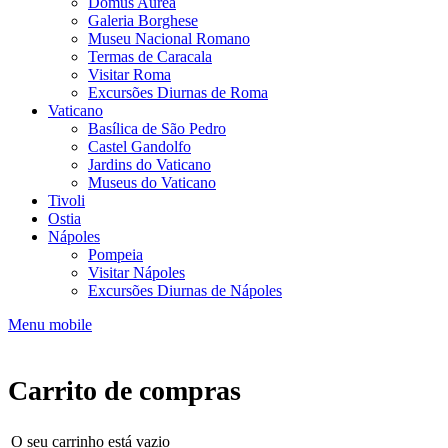
Domus Aurea
Galeria Borghese
Museu Nacional Romano
Termas de Caracala
Visitar Roma
Excursões Diurnas de Roma
Vaticano
Basílica de São Pedro
Castel Gandolfo
Jardins do Vaticano
Museus do Vaticano
Tivoli
Ostia
Nápoles
Pompeia
Visitar Nápoles
Excursões Diurnas de Nápoles
Menu mobile
Carrito de compras
O seu carrinho está vazio